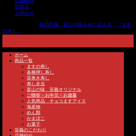
店舗紹介
取扱店
お問合せ
Copyright ©
2026
味の笹義 富山の味を今に伝える 「ます
の寿し」
All Rights Reserved.
ホーム
商品一覧
ますの寿し
各種押し寿し
笹巻き寿し
寿し弁当
富山の味 笹義オリジナル
ご贈答・お中元・お歳暮
人気商品 チョコますアイス
海産物
めん類
かまぼこ
お菓子
笹義のこだわり
店舗紹介