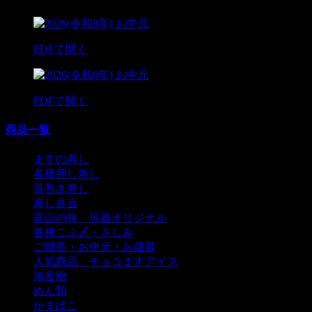
PDFで開く
(9.39MB)
PDFで開く
(970KB)
商品一覧
ますの寿し
各種押し寿し
笹巻き寿し
寿し弁当
富山の味 笹義オリジナル
各種こぶ〆・さしみ
ご贈答・お中元・お歳暮
人気商品 チョコますアイス
海産物
めん類
かまぼこ