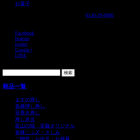
お菓子
939-8183 富山県富山市小中160
TEL
0120-29-0806
営業時
間 7：30～18：30
Facebook
Hatena
twitter
Google+
LINE
検
索:
商品一覧
ますの寿し
各種押し寿し
笹巻き寿し
寿し弁当
富山の味 笹義オリジナル
各種こぶ〆・さしみ
ご贈答・お中元・お歳暮