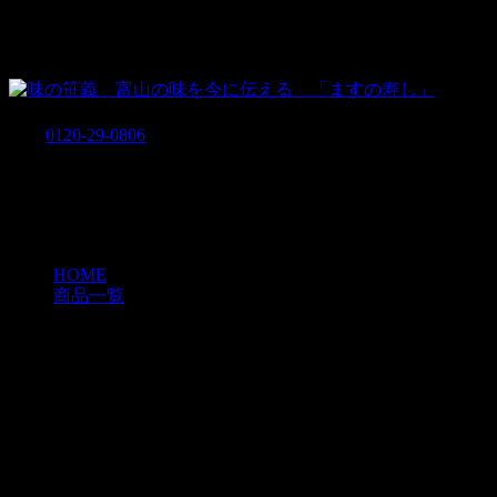
味の笹義 富山の味を今に伝える 「ますの寿し」
939-8183 富山県富山市小中160
TEL
0120-29-0806
営業時間 7：30～18：30
ご贈答・お中元・お歳暮
HOME
»
商品一覧
»
ご贈答・お中元・お歳暮
『2026(令和8年) お中元』ただいま承っ
ております
～8/31(月)まで
ご注文はお電話、FAX、Webにて承っております。