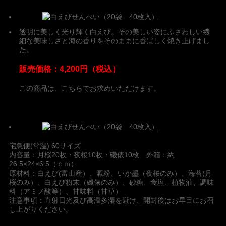
透明に美しく光り輝く白えび。その美しい姿にふさわしい繊
細な美味しさと海の香りをそのままに香ばしく焼き上げまし
た。
販売価格：4,200円（税込）
この商品は、こちらでお求めいただけます。
宅急便(常温) 60サイズ
内容量：月桜20枚・夜桜10枚・磯俵10枚 外箱：約
26.5×24×6.5（ｃｍ）
原材料：白えび(富山産）、澱粉、いか墨（夜桜のみ）、海苔(月
桜のみ）、白えび粉末（磯俵のみ）、砂糖、食塩、植物油、調味
料（アミノ酸等）、甘味料（甘草）
注意事項：直射日光及び高温多湿を避け、開封後はお早目にお召
し上がりください。