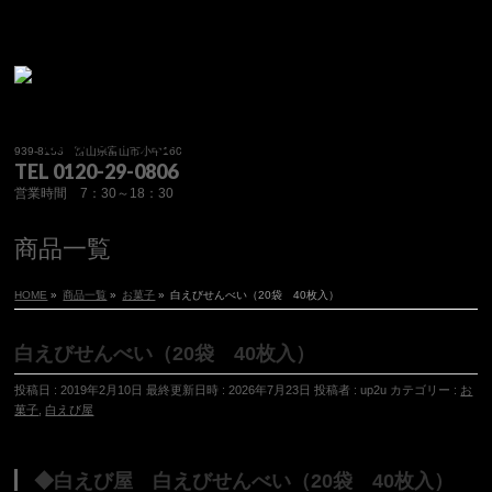
939-8183 富山県富山市小中160
TEL 0120-29-0806
営業時間 7：30～18：30
商品一覧
HOME
»
商品一覧
»
お菓子
»
白えびせんべい（20袋 40枚入）
白えびせんべい（20袋 40枚入）
投稿日 : 2019年2月10日
最終更新日時 : 2026年7月23日
投稿者 :
up2u
カテゴリー :
お
菓子
,
白えび屋
◆白えび屋 白えびせんべい（20袋 40枚入）