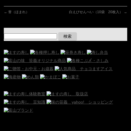
←
誉（ほまれ）
白えびせんべい（10袋 20枚入）
→