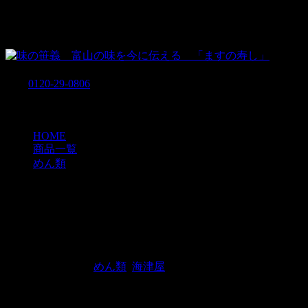
味の笹義 富山の味を今に伝える 「ますの寿し」
939-8183 富山県富山市小中160
TEL
0120-29-0806
営業時間 7：30～18：30
商品一覧
HOME
»
商品一覧
»
めん類
»
氷見うどん（細めん）バラ
氷見うどん（細めん）バラ
投稿日 : 2019年2月9日
最終更新日時 : 2023年3月30日
投稿者 :
up2u
カテゴリー :
めん類
,
海津屋
◆氷見うどん（細めん）バラ