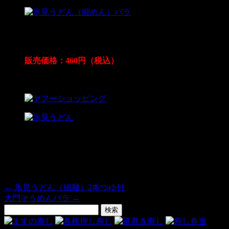
強いこしと餅のような粘り、つるりとした感触、のど
ごしの良さは格別です。
販売価格：460円（税込）
この商品は、こちらでお求めいただけます。
宅急便 60サイズ
内容量：細麺200g×1袋 包装：約4×31×3（㎝）
原材料：小麦粉、食塩、打ち粉（加工でんぷん）
注意事項：直射日光を避け常温で保存してください。
←
氷見うどん（細麺）2本つゆ付
大門そうめんバラ
→
検
索: