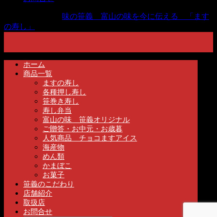
Copyright ©
2026
味の笹義 富山の味を今に伝える 「ます
の寿し」
All Rights Reserved.
ホーム
商品一覧
ますの寿し
各種押し寿し
笹巻き寿し
寿し弁当
富山の味 笹義オリジナル
ご贈答・お中元・お歳暮
人気商品 チョコますアイス
海産物
めん類
かまぼこ
お菓子
笹義のこだわり
店舗紹介
取扱店
お問合せ