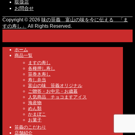
取扱店
お問合せ
Copyright ©
2026
味の笹義 富山の味を今に伝える 「ま
すの寿し」
All Rights Reserved.
ホーム
商品一覧
ますの寿し
各種押し寿し
笹巻き寿し
寿し弁当
富山の味 笹義オリジナル
ご贈答・お中元・お歳暮
人気商品 チョコますアイス
海産物
めん類
かまぼこ
お菓子
笹義のこだわり
店舗紹介