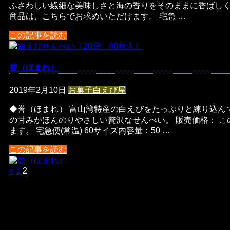
ふさわしい繊細な美味しさと海の香りをそのままに香ばしく
商品は、こちらでお求めいただけます。 宅急 …
この記事を読む
誉（ほまれ）
2019年2月10日
お菓子
白えび屋
◆誉（ほまれ） 富山湾特産の白えびをたっぷりと練り込ん
の甘みがほんのりやさしい贅沢なせんべい。 販売価格： 
ます。 宅急便(常温) 60サイズ内容量：50 …
この記事を読む
«
1
2