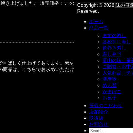
焼き上げました。 販売価格： この
Copyright ©
2026
味の笹
Reserved.
ホーム
商品一覧
ますの寿し
各種押し寿し
笹巻き寿し
寿し弁当
富山の味 笹
で香ばしく仕上げてあります。素材
ご贈答・お中
この商品は、こちらでお求めいただけ
人気商品 チ
海産物
めん類
かまぼこ
お菓子
笹義のこだわり
店舗紹介
取扱店
お問合せ
Search