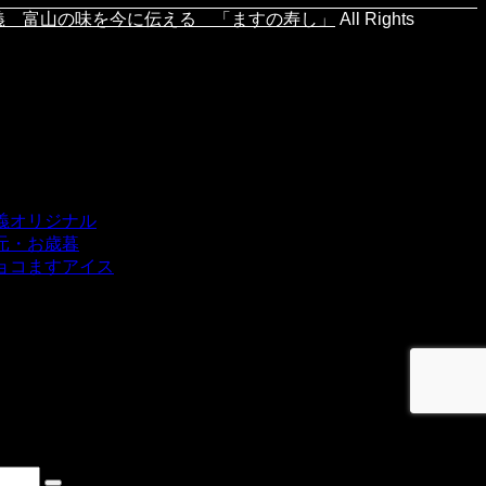
義 富山の味を今に伝える 「ますの寿し」
All Rights
義オリジナル
元・お歳暮
ョコますアイス